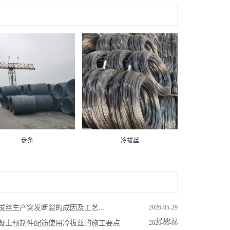
盘条
冷拔丝
拔丝生产突发断裂的成因及工艺...
2026-05-29
12:00:22
凝土预制件配筋使用冷拔丝的施工要点
2026-06-06