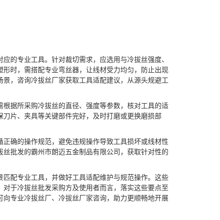
对应的专业工具。针对裁切需求，应选用与冷拔丝强度、
塑形时，需搭配专业弯丝器，让线材受力均匀，防止出现
场景，咨询冷拔丝厂家获取工具适配建议，从源头规避工
需根据所采购冷拔丝的直径、强度等参数，核对工具的适
保刀片、夹具等关键部件完好，及时打磨或更换磨损部
循正确的操作规范，避免违规操作导致工具损坏或线材性
拔丝批发的霸州市朗迈五金制品有限公司，获取针对性的
景匹配专业工具，并做好工具适配维护与规范操作。这些
。对于冷拔丝批发采购方及使用者而言，落实这些要点至
可向专业冷拔丝厂、冷拔丝厂家咨询，助力更顺畅地开展