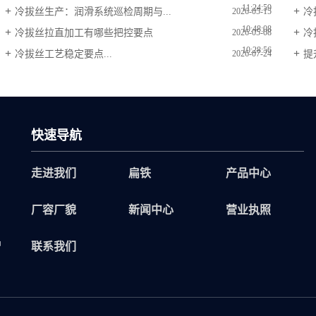
11:24:59
冷拔丝生产：润滑系统巡检周期与...
冷
2026-05-15
10:48:08
冷拔丝拉直加工有哪些把控要点
冷
2026-05-08
10:28:56
冷拔丝工艺稳定要点...
提
2026-07-24
10:16:50
快速导航
走进我们
扁铁
产品中心
厂容厂貌
新闻中心
营业执照
品
联系我们