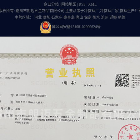
企业分站
|
网站地图
|
RSS
|
XML
版权所有: 霸州市朗迈五金制品有限公司 主要从事于
冷拔丝厂
,
冷拔丝厂家
,
拔丝生产厂
主营区域：
河北
廊坊
石家庄
秦皇岛
唐山
保定
衡水
沧州
邯郸
承德
冀公网安备13108102000624号