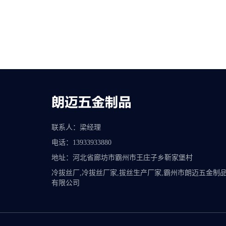
联系人：梁经理
电话：13933933880
地址：河北省廊坊市霸州市王庄子乡靳家堡村
冷拔丝厂,冷拔丝厂家,拔丝生产厂家,霸州市朗迈五金制
有限公司