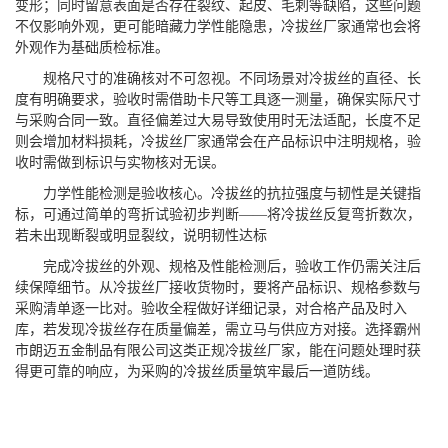
变形；同时留意表面是否存在裂纹、起皮、毛刺等缺陷，这些问题
不仅影响外观，更可能暗藏力学性能隐患，冷拔丝厂家通常也会将
外观作为基础质检标准。
规格尺寸的准确核对不可忽视。不同场景对冷拔丝的直径、长
度有明确要求，验收时需借助卡尺等工具逐一测量，确保实际尺寸
与采购合同一致。直径偏差过大易导致使用时无法适配，长度不足
则会增加材料损耗，冷拔丝厂家通常会在产品标识中注明规格，验
收时需做到标识与实物核对无误。
力学性能检测是验收核心。冷拔丝的抗拉强度与韧性是关键指
标，可通过简单的弯折试验初步判断——将冷拔丝反复弯折数次，
若未出现断裂或明显裂纹，说明韧性达标
完成冷拔丝的外观、规格及性能检测后，验收工作仍需关注后
续保障细节。从冷拔丝厂接收货物时，要将产品标识、规格参数与
采购清单逐一比对。验收全程做好详细记录，对合格产品及时入
库，若发现冷拔丝存在质量偏差，需立马与供应方对接。选择霸州
市朗迈五金制品有限公司这类正规冷拔丝厂家，能在问题处理时获
得更可靠的响应，为采购的冷拔丝质量筑牢最后一道防线。