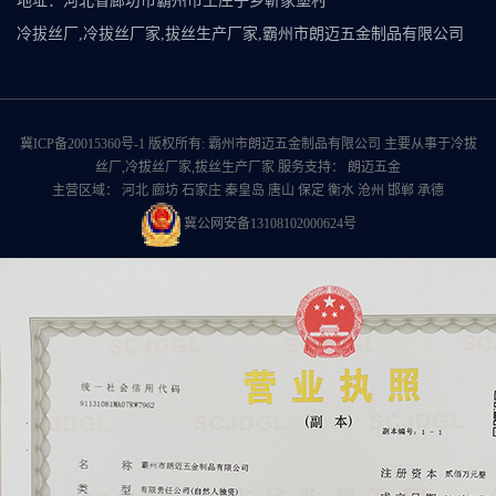
地址：河北省廊坊市霸州市王庄子乡靳家堡村
冷拔丝厂,冷拔丝厂家,拔丝生产厂家,霸州市朗迈五金制品有限公司
冀ICP备20015360号-1
版权所有: 霸州市朗迈五金制品有限公司 主要从事于
冷拔
丝厂
,
冷拔丝厂家
,
拔丝生产厂家
服务支持：
朗迈五金
主营区域：
河北
廊坊
石家庄
秦皇岛
唐山
保定
衡水
沧州
邯郸
承德
冀公网安备13108102000624号