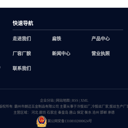
快速导航
走进我们
扁铁
产品中心
厂容厂貌
新闻中心
营业执照
品
联系我们
企业分站
|
网站地图
|
RSS
|
XML
版权所有: 霸州市朗迈五金制品有限公司 主要从事于
冷拔丝厂
,
冷拔丝厂家
,
拔丝生产厂
主营区域：
河北
廊坊
石家庄
秦皇岛
唐山
保定
衡水
沧州
邯郸
承德
冀公网安备13108102000624号