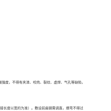
械强度，不得有夹渣、咬肉、裂纹、虚焊、气孔等缺陷，
搭接长度以宽的为准）。敷设前扁钢需调直，煨弯不得过