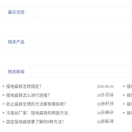
最近浏览：
相关产品
相关新闻
接地扁铁怎样固定？
接
2020-09-30
11:35:51
接地扁铁怎么进行连接？
接
2021-11-04
14:47:12
防止扁铁生锈的方法都有哪些呢？
接
2020-07-23
15:48:21
冷拔丝厂家：接地扁铁的焊接方法...
接
2022-09-07
10:02:36
固定接地扁铁要了解的8种方法！
2020-06-18
10:56:25