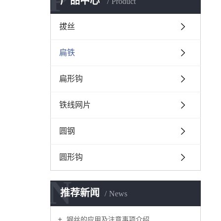
P
产品中心
Product
拔丝
扁铁
扁形钩
铁线网片
圆钢
圆形钩
N
推荐新闻
News
钢丝的应用及注意事项介绍