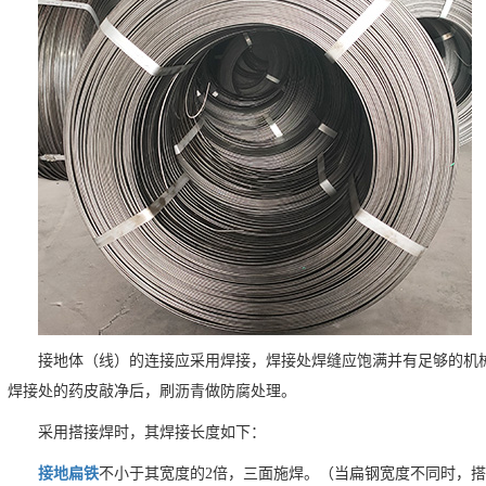
接地体（线）的连接应采用焊接，焊接处焊缝应饱满并有足够的机
焊接处的药皮敲净后，刷沥青做防腐处理。
采用搭接焊时，其焊接长度如下：
接地扁铁
不小于其宽度的2倍，三面施焊。（当扁钢宽度不同时，