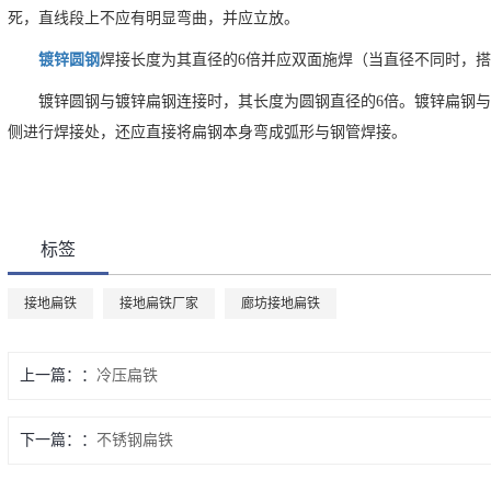
死，直线段上不应有明显弯曲，并应立放。
镀锌圆钢
焊接长度为其直径的6倍并应双面施焊（当直径不同时，
镀锌圆钢与镀锌扁钢连接时，其长度为圆钢直径的6倍。镀锌扁钢
侧进行焊接处，还应直接将扁钢本身弯成弧形与钢管焊接。
标签
接地扁铁
接地扁铁厂家
廊坊接地扁铁
上一篇：
冷压扁铁
下一篇：
不锈钢扁铁