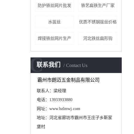
防护铁丝网片批发
铁艺扁铁生产厂家
水拔丝
优质不锈钢拔丝价格
焊接铁丝网片生产
河北铁丝扁形钩
C
联系我们
Contact Us
霸州市朗迈五金制品有限公司
联系人：梁经理
电话：13933933880
网址：www.bzlmwj.com
地址：河北省廊坊市霸州市王庄子乡靳家
堡村